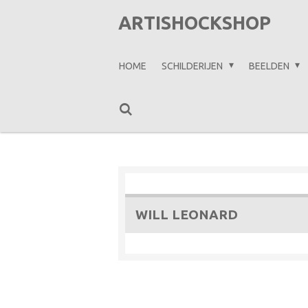
Ga
ARTISHOCKSHOP
direct
naar
HOME
SCHILDERIJEN
BEELDEN
de
hoofdinhoud
WILL LEONARD