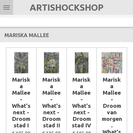
ARTISHOCKSHOP
Ga
direct
naar
de
MARISKA MALLEE
hoofdinhoud
Marisk
Marisk
Marisk
Marisk
a
a
a
a
Mallee
Mallee
Mallee
Mallee
-
-
-
-
What's
What's
What's
Droom
next -
next -
next -
van
Droom
Droom
Droom
morgen
stad I
stad II
stad IV
.
What's