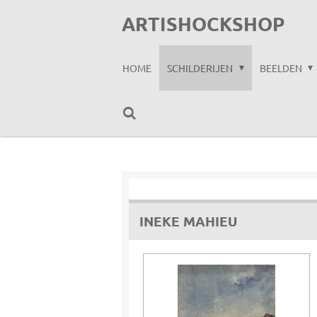
Ga
ARTISHOCKSHOP
direct
naar
HOME
SCHILDERIJEN
BEELDEN
de
hoofdinhoud
INEKE MAHIEU