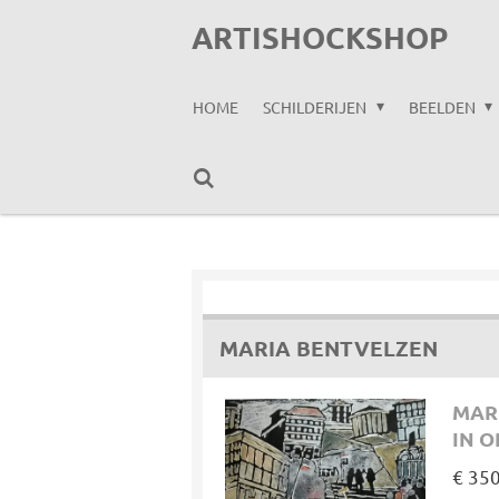
Ga
ARTISHOCKSHOP
direct
naar
HOME
SCHILDERIJEN
BEELDEN
de
hoofdinhoud
MARIA BENTVELZEN
MAR
IN O
€ 35