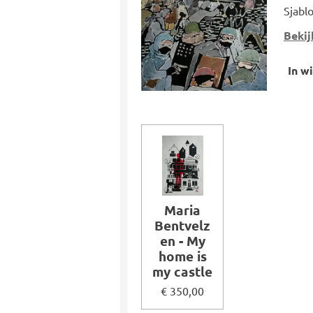
Sjabl
Bekij
In w
Maria
Bentvelz
en - My
home is
my castle
€ 350,00