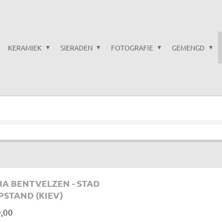
KERAMIEK
SIERADEN
FOTOGRAFIE
GEMENGD
IA BENTVELZEN - STAD
PSTAND (KIEV)
0,00