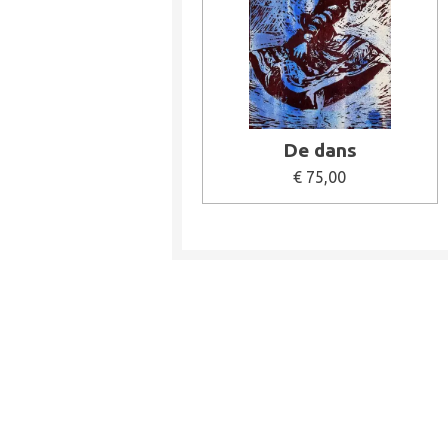
De dans
€ 75,00