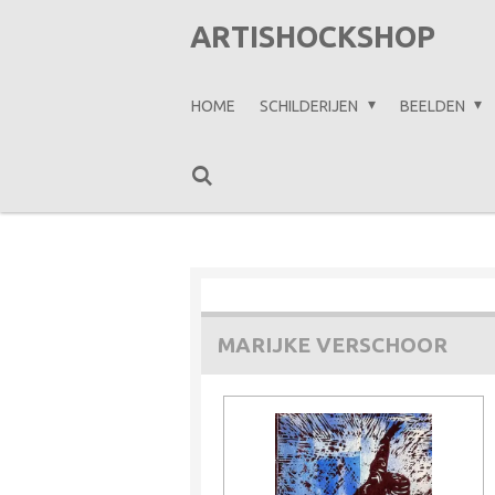
Ga
ARTISHOCKSHOP
direct
naar
HOME
SCHILDERIJEN
BEELDEN
de
hoofdinhoud
MARIJKE VERSCHOOR