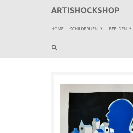
Ga
ARTISHOCKSHOP
direct
naar
HOME
SCHILDERIJEN
BEELDEN
de
hoofdinhoud