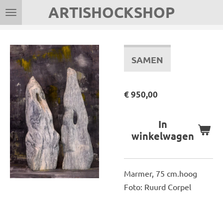
ARTISHOCKSHOP
Ga
direct
naar
de
SAMEN
hoofdinhoud
€ 950,00
In
winkelwagen
Marmer, 75 cm.hoog
Foto: Ruurd Corpel