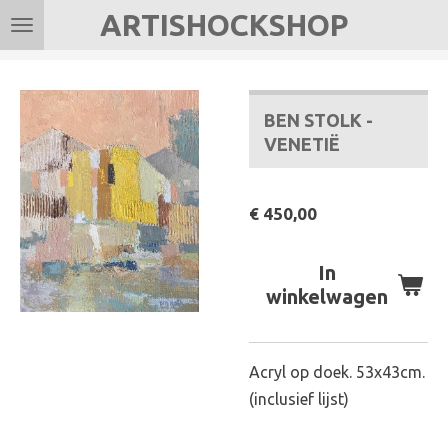
ARTISHOCKSHOP
Ga
direct
naar
de
BEN STOLK -
hoofdinhoud
VENETIË
€ 450,00
In
winkelwagen
Acryl op doek. 53x43cm.
(inclusief lijst)