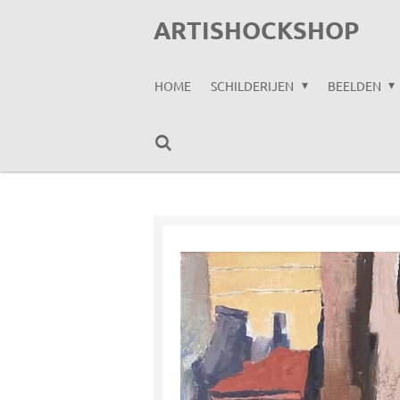
Ga
ARTISHOCKSHOP
direct
naar
HOME
SCHILDERIJEN
BEELDEN
de
hoofdinhoud