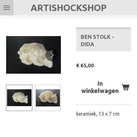
ARTISHOCKSHOP
Ga
direct
naar
de
BEN STOLK -
hoofdinhoud
DIDA
€ 65,00
In
winkelwagen
keramiek, 13 x 7 cm