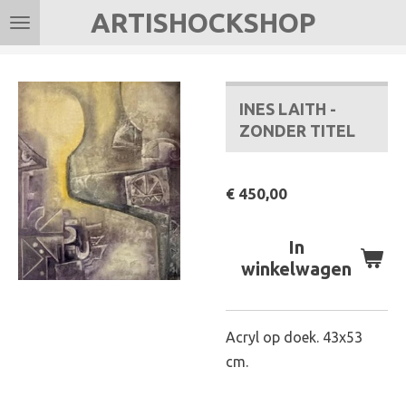
ARTISHOCKSHOP
Ga
direct
naar
de
INES LAITH -
hoofdinhoud
ZONDER TITEL
€ 450,00
In
winkelwagen
Acryl op doek. 43x53
cm.