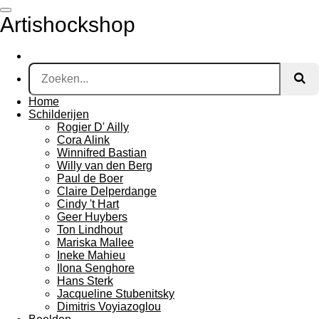
Ga
Artishockshop
direct
naar
de
hoofdinhoud
Home
Schilderijen
Rogier D' Ailly
Cora Alink
Winnifred Bastian
Willy van den Berg
Paul de Boer
Claire Delperdange
Cindy 't Hart
Geer Huybers
Ton Lindhout
Mariska Mallee
Ineke Mahieu
Ilona Senghore
Hans Sterk
Jacqueline Stubenitsky
Dimitris Voyiazoglou