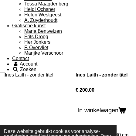
Tessa Maagdenberg
Heidi Ochsner
Helen Westgeest
A. Zuyderhoudt
Grafische kunst
Maria Bentvelzen
Frits Droog
Her Jonkers
F. Overvliet
Marijke Verschoor
Contact
Account
Zoeken
Ines Laith - zonder titel
€ 200,00
In winkelwagen
Deze website gebruikt cookies voor analyse-
Acryl op doek. 50x60 cm.