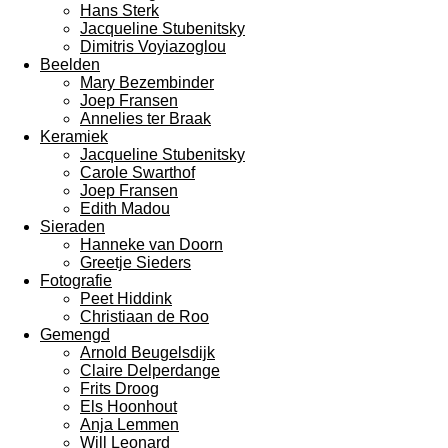
Hans Sterk
Jacqueline Stubenitsky
Dimitris Voyiazoglou
Beelden
Mary Bezembinder
Joep Fransen
Annelies ter Braak
Keramiek
Jacqueline Stubenitsky
Carole Swarthof
Joep Fransen
Edith Madou
Sieraden
Hanneke van Doorn
Greetje Sieders
Fotografie
Peet Hiddink
Christiaan de Roo
Gemengd
Arnold Beugelsdijk
Claire Delperdange
Frits Droog
Els Hoonhout
Anja Lemmen
Will Leonard