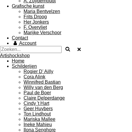
A. Zuyderhoudt
Grafische kunst
Maria Bentvelzen
Frits Droog
Her Jonkers
F. Overvliet
Marijke Verschoor
Contact
Account
Artishockshop
Home
Schilderijen
Rogier D' Ailly
Cora Alink
Winnifred Bastian
Willy van den Berg
Paul de Boer
Claire Delperdange
Cindy 't Hart
Geer Huybers
Ton Lindhout
Mariska Mallee
Ineke Mahieu
Ilona Senghore