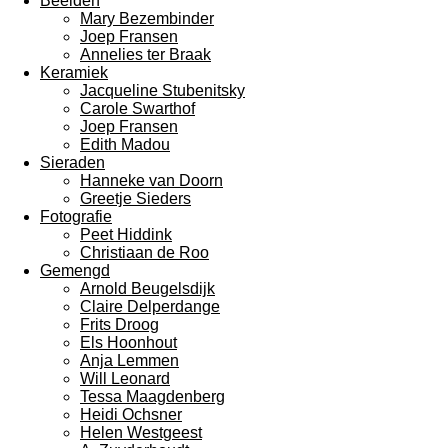
Beelden
Mary Bezembinder
Joep Fransen
Annelies ter Braak
Keramiek
Jacqueline Stubenitsky
Carole Swarthof
Joep Fransen
Edith Madou
Sieraden
Hanneke van Doorn
Greetje Sieders
Fotografie
Peet Hiddink
Christiaan de Roo
Gemengd
Arnold Beugelsdijk
Claire Delperdange
Frits Droog
Els Hoonhout
Anja Lemmen
Will Leonard
Tessa Maagdenberg
Heidi Ochsner
Helen Westgeest