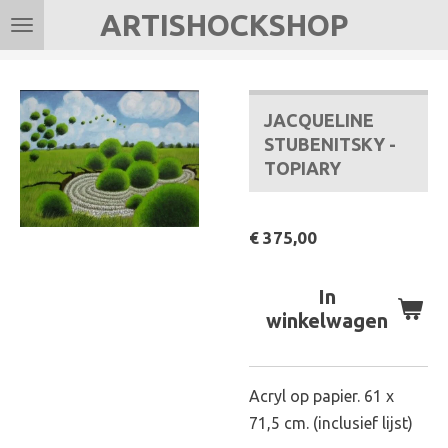
ARTISHOCKSHOP
Ga
direct
naar
de
JACQUELINE
hoofdinhoud
STUBENITSKY -
TOPIARY
€ 375,00
In
winkelwagen
Acryl op papier. 61 x
71,5 cm. (inclusief lijst)