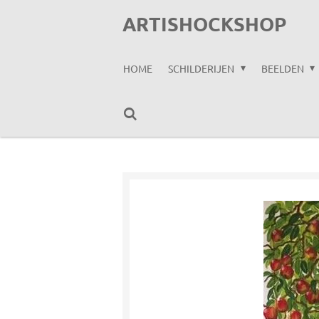
Ga
ARTISHOCKSHOP
direct
naar
HOME
SCHILDERIJEN
BEELDEN
de
hoofdinhoud