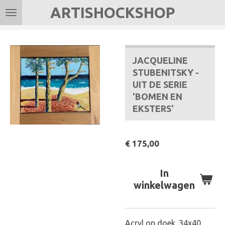
ARTISHOCKSHOP
Ga
direct
naar
de
JACQUELINE
hoofdinhoud
STUBENITSKY -
UIT DE SERIE
'BOMEN EN
EKSTERS'
€ 175,00
In
winkelwagen
Acryl op doek. 34x40