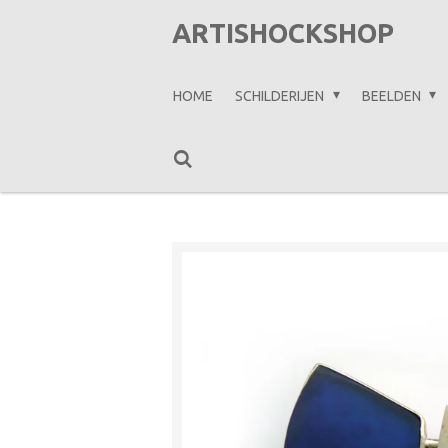
Ga
ARTISHOCKSHOP
direct
naar
HOME
SCHILDERIJEN
BEELDEN
de
hoofdinhoud