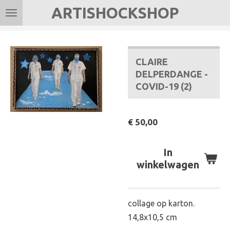
ARTISHOCKSHOP
Ga
direct
naar
de
CLAIRE
hoofdinhoud
DELPERDANGE -
COVID-19 (2)
€ 50,00
In
winkelwagen
collage op karton.
14,8x10,5 cm