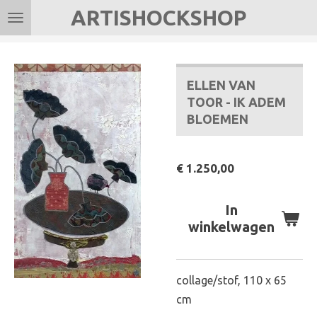
ARTISHOCKSHOP
Ga
direct
naar
de
ELLEN VAN
hoofdinhoud
TOOR - IK ADEM
BLOEMEN
€ 1.250,00
In
winkelwagen
collage/stof, 110 x 65
cm