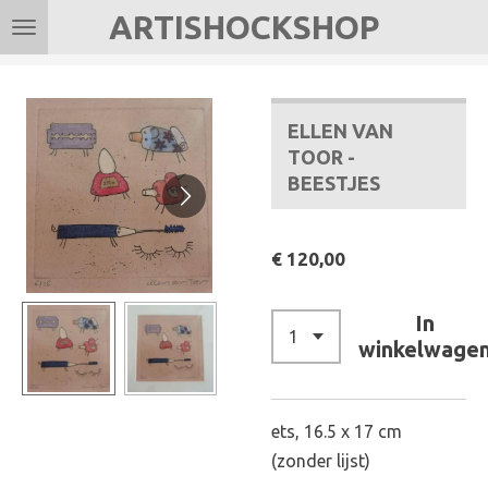
ARTISHOCKSHOP
Ga
direct
naar
de
ELLEN VAN
hoofdinhoud
TOOR -
BEESTJES
€ 120,00
In
winkelwage
ets, 16.5 x 17 cm
(zonder lijst)