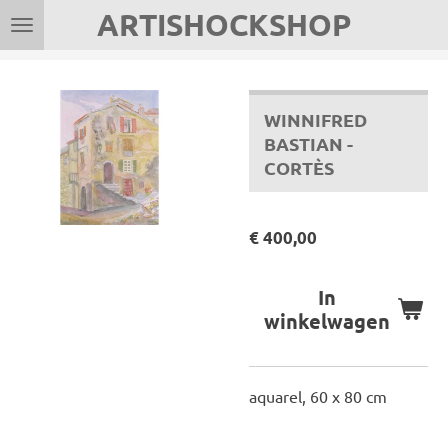
ARTISHOCKSHOP
Ga
direct
naar
de
WINNIFRED
hoofdinhoud
BASTIAN -
CORTÈS
€ 400,00
In
winkelwagen
aquarel, 60 x 80 cm