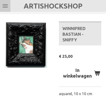
ARTISHOCKSHOP
Ga
direct
naar
de
WINNIFRED
hoofdinhoud
BASTIAN -
SNIFFY
€ 25,00
In
winkelwagen
aquarel, 10 x 10 cm