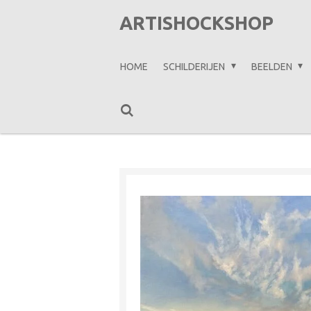
Ga
ARTISHOCKSHOP
direct
naar
HOME
SCHILDERIJEN
BEELDEN
de
hoofdinhoud