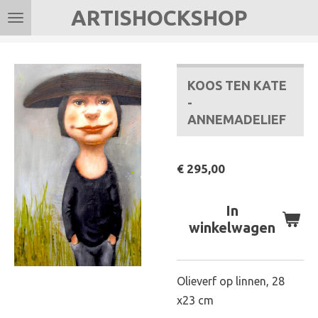
ARTISHOCKSHOP
Ga
direct
naar
de
KOOS TEN KATE
hoofdinhoud
-
ANNEMADELIEF
€ 295,00
In
winkelwagen
Olieverf op linnen, 28
x23 cm