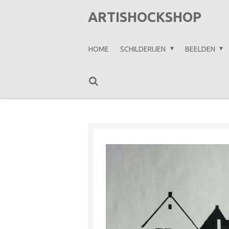
Ga
ARTISHOCKSHOP
direct
naar
HOME
SCHILDERIJEN
BEELDEN
de
hoofdinhoud