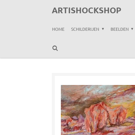
Ga
ARTISHOCKSHOP
direct
naar
HOME
SCHILDERIJEN
BEELDEN
de
hoofdinhoud