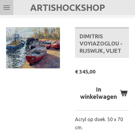
ARTISHOCKSHOP
Ga
direct
naar
de
DIMITRIS
hoofdinhoud
VOYIAZOGLOU -
RIJSWIJK, VLIET
€ 345,00
In
winkelwagen
Acryl op doek. 50 x 70
cm.