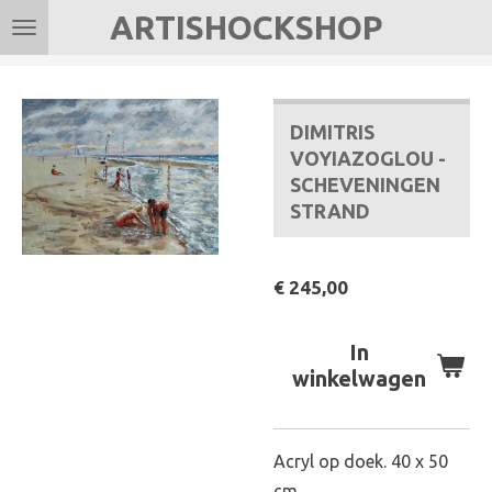
ARTISHOCKSHOP
Ga
direct
naar
de
DIMITRIS
hoofdinhoud
VOYIAZOGLOU -
SCHEVENINGEN
STRAND
€ 245,00
In
winkelwagen
Acryl op doek. 40 x 50
cm.