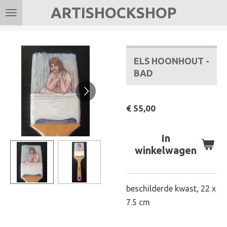
ARTISHOCKSHOP
Ga
direct
naar
de
ELS HOONHOUT -
hoofdinhoud
BAD
€ 55,00
In
winkelwagen
beschilderde kwast, 22 x
7.5 cm