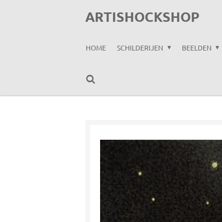
Ga
ARTISHOCKSHOP
direct
naar
HOME
SCHILDERIJEN
BEELDEN
de
hoofdinhoud