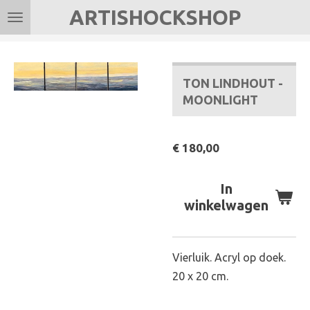
ARTISHOCKSHOP
Ga
direct
naar
de
TON LINDHOUT -
hoofdinhoud
MOONLIGHT
€ 180,00
In
winkelwagen
Vierluik. Acryl op doek.
20 x 20 cm.