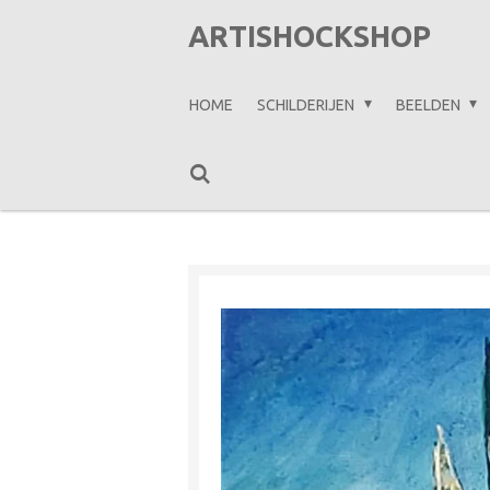
Ga
ARTISHOCKSHOP
direct
naar
HOME
SCHILDERIJEN
BEELDEN
de
hoofdinhoud