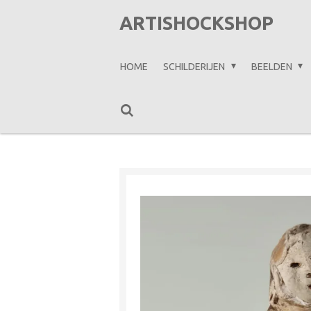
Ga
ARTISHOCKSHOP
direct
naar
HOME
SCHILDERIJEN
BEELDEN
de
hoofdinhoud