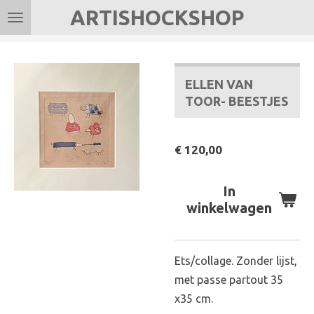
ARTISHOCKSHOP
Ga
direct
naar
de
ELLEN VAN
hoofdinhoud
TOOR- BEESTJES
€ 120,00
In
winkelwagen
Ets/collage. Zonder lijst,
met passe partout 35
x35 cm.