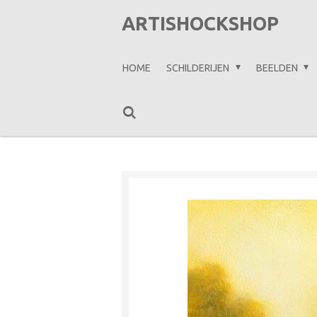
Ga
ARTISHOCKSHOP
direct
naar
HOME
SCHILDERIJEN
BEELDEN
de
hoofdinhoud